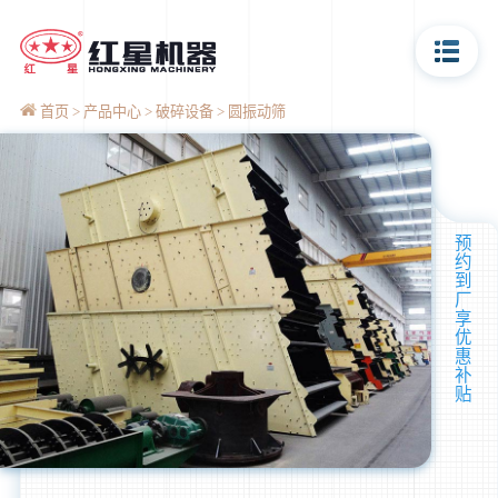
首页
产品中心
破碎设备
圆振动筛
预
约
到
厂
享
优
惠
补
贴