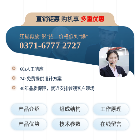
直销钜惠
购机享
多重优惠
红星再放“狠”招！价格低到“爆"
0371-6777 2727
60s人工响应
24h免费提供设计方案
40年品质保障，就近安排参观客户现场
产品介绍
组成结构
工作原理
产品优势
技术参数
在线留言