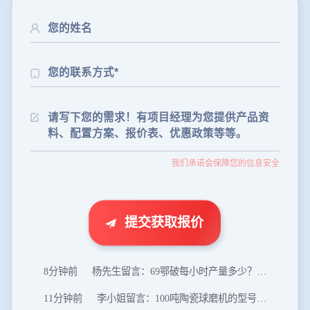
24分钟前
朱先生留言：制砂机3000吨一套多少钱？
35分钟前
张先生留言：碎石机有几种型号？碎石机械设备一套价格？
46分钟前
武先生留言：年产100万吨机制砂，用什么设备？
我们承诺会保障您的信息安全
1分钟前
谢先生留言：球磨机多少钱一台？提供型号和参数。
2分钟前
王先生留言：建一条石料破碎生产线，规模300吨/小时，提供设备选型和报价。
5分钟前
陈先生留言：每小时100吨建筑垃圾粉碎机？推荐用什么型号？
提交获取报价
8分钟前
杨先生留言：69鄂破每小时产量多少？参数和工作视频。
11分钟前
李小姐留言：100吨陶瓷球磨机的型号和参数？
16分钟前
肖先生留言：制砂用球磨机还是棒磨机？每小时100吨价格。