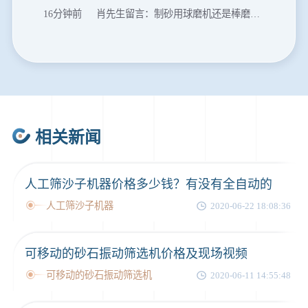
20分钟前
马先生留言：提供移动破碎机图片价格表。
24分钟前
朱先生留言：制砂机3000吨一套多少钱？
35分钟前
张先生留言：碎石机有几种型号？碎石机械设备一套价格？
46分钟前
武先生留言：年产100万吨机制砂，用什么设备？
1分钟前
谢先生留言：球磨机多少钱一台？提供型号和参数。
相关新闻
2分钟前
王先生留言：建一条石料破碎生产线，规模300吨/小时，提供设备选型和报价。
5分钟前
陈先生留言：每小时100吨建筑垃圾粉碎机？推荐用什么型号？
人工筛沙子机器价格多少钱？有没有全自动的
人工筛沙子机器
2020-06-22 18:08:36
可移动的砂石振动筛选机价格及现场视频
可移动的砂石振动筛选机
2020-06-11 14:55:48