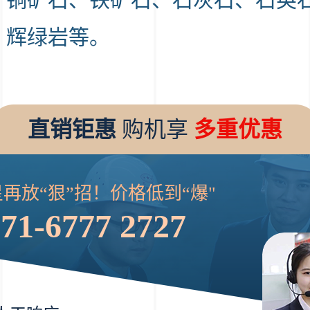
、辉绿岩等。
直销钜惠
购机享
多重优惠
再放“狠”招！价格低到“爆"
71-6777 2727