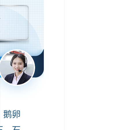
m
、鹅卵
石、石