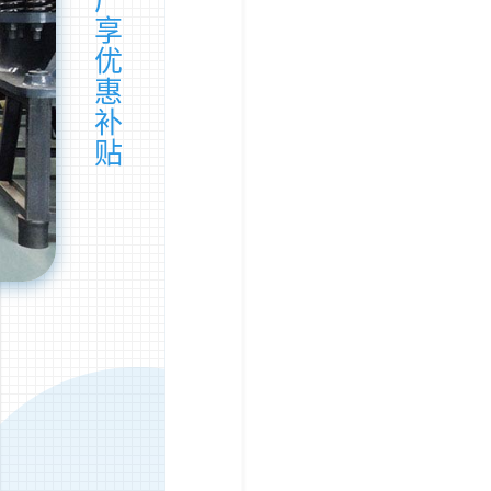
厂
享
优
惠
补
贴