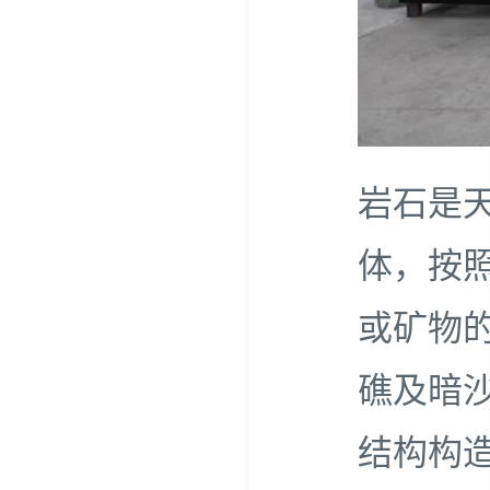
岩石是
体，按
或矿物
礁及暗
结构构