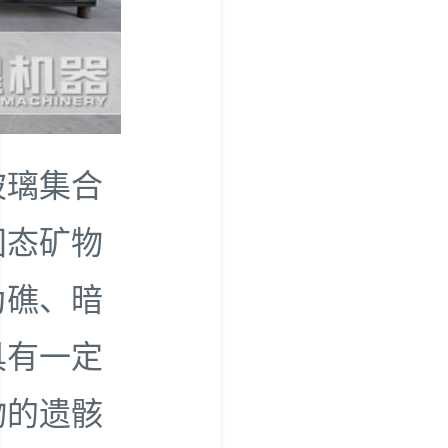
玻璃集合
固态矿物
为礁、暗
具有一定
物的遗骸