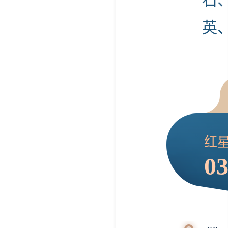
英
红星
03