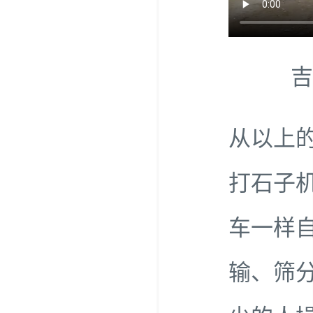
吉
从以上
打石子
车一样
输、筛