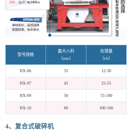
最大入料
处理量
型号规格
（mm）
（t/h）
HX-06
35
12-30
HX-07
45
25-55
HX-09
50
55-100
HX-10
60
100-160
4、复合式破碎机