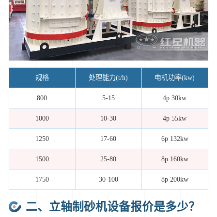
规格
处理能力(t/h)
电机功率(kw)
800
5-15
4p 30kw
1000
10-30
4p 55kw
1250
17-60
6p 132kw
1500
25-80
8p 160kw
1750
30-100
8p 200kw
二、立轴制砂机设备报价是多少？