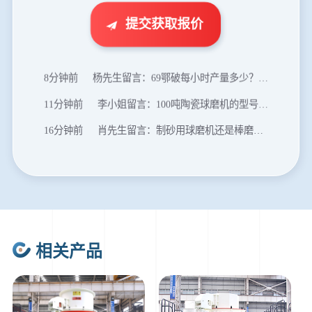
2分钟前
王先生留言：建一条石料破碎生产线，规模300吨/小时，提供设备选型和报价。
提交获取报价
5分钟前
陈先生留言：每小时100吨建筑垃圾粉碎机？推荐用什么型号？
8分钟前
杨先生留言：69鄂破每小时产量多少？参数和工作视频。
11分钟前
李小姐留言：100吨陶瓷球磨机的型号和参数？
16分钟前
肖先生留言：制砂用球磨机还是棒磨机？每小时100吨价格。
20分钟前
马先生留言：提供移动破碎机图片价格表。
24分钟前
朱先生留言：制砂机3000吨一套多少钱？
35分钟前
张先生留言：碎石机有几种型号？碎石机械设备一套价格？
46分钟前
武先生留言：年产100万吨机制砂，用什么设备？
相关产品
1分钟前
谢先生留言：球磨机多少钱一台？提供型号和参数。
2分钟前
王先生留言：建一条石料破碎生产线，规模300吨/小时，提供设备选型和报价。
5分钟前
陈先生留言：每小时100吨建筑垃圾粉碎机？推荐用什么型号？