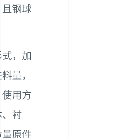
，且钢球
形式，加
进料量，
，使用方
体、衬
质量原件