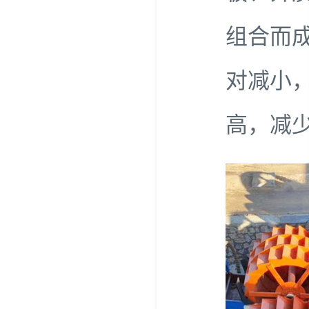
组合而
对减小
高，减