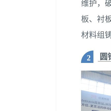
维护，
板、衬
材料组
圆
2