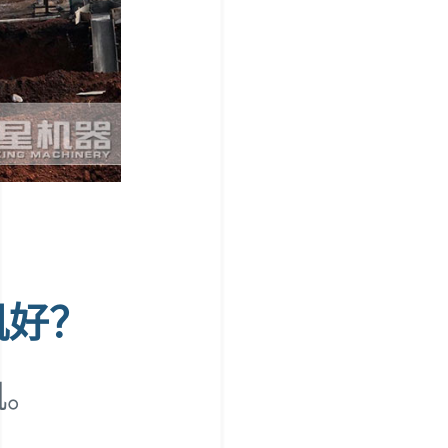
机好？
机。