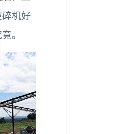
破碎机好
究竟。