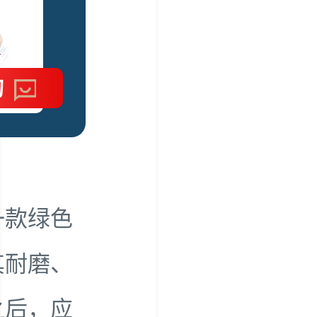
询
一款绿色
其耐磨、
之后，应