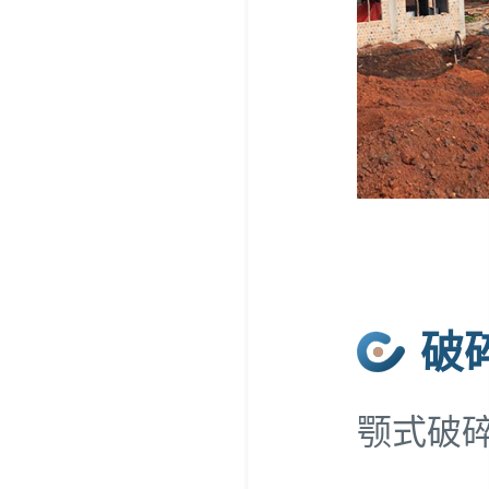
破
颚式破