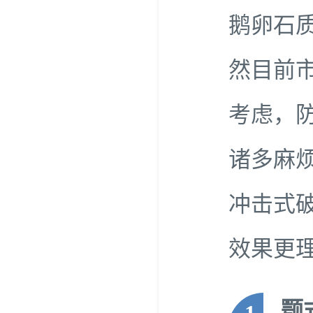
鹅卵石质
然目前
考虑，
诸多麻
冲击式
效果更
颚
1