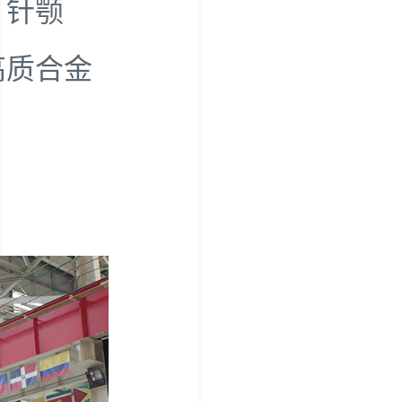
，针颚
高质合金