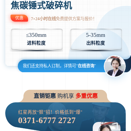
焦碳锤式破碎机
优惠
7×24小时在线
免费提供方案与报价！
≤350mm
5-35mm
进料粒度
出料粒度
我们还支持私人订制，详情可“
在线咨询
”
直销钜惠
购机享
多重优惠
红星再放“狠”招！价格低到“爆"
0371-6777 2727