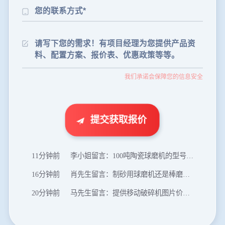
24分钟前
朱先生留言：制砂机3000吨一套多少钱？
35分钟前
张先生留言：碎石机有几种型号？碎石机械设备一套价格？
46分钟前
武先生留言：年产100万吨机制砂，用什么设备？
我们承诺会保障您的信息安全
1分钟前
谢先生留言：球磨机多少钱一台？提供型号和参数。
2分钟前
王先生留言：建一条石料破碎生产线，规模300吨/小时，提供设备选型和报价。
5分钟前
陈先生留言：每小时100吨建筑垃圾粉碎机？推荐用什么型号？
提交获取报价
8分钟前
杨先生留言：69鄂破每小时产量多少？参数和工作视频。
11分钟前
李小姐留言：100吨陶瓷球磨机的型号和参数？
16分钟前
肖先生留言：制砂用球磨机还是棒磨机？每小时100吨价格。
20分钟前
马先生留言：提供移动破碎机图片价格表。
24分钟前
朱先生留言：制砂机3000吨一套多少钱？