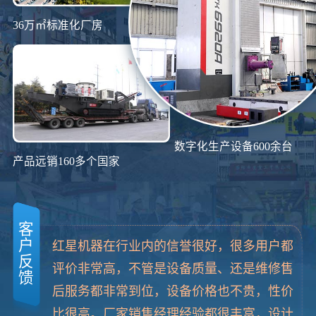
36万㎡标准化厂房
数字化生产设备600余台
产品远销160多个国家
客
户
红星机器在行业内的信誉很好，很多用户都
反
评价非常高，不管是设备质量、还是维修售
馈
后服务都非常到位，设备价格也不贵，性价
比很高。厂家销售经理经验都很丰富，设计