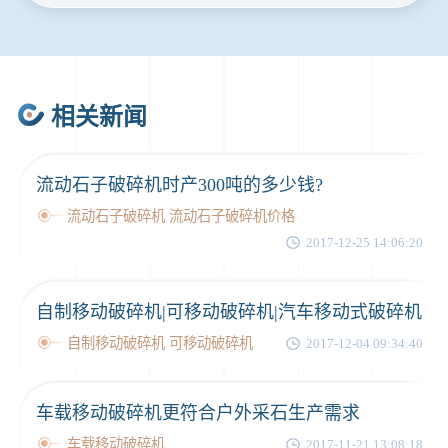
35分钟前
张先生留言：碎石机有几种型号？碎石机械设备一套价格？
46分钟前
武先生留言：年产100万吨机制砂，用什么设备？
1分钟前
谢先生留言：球磨机多少钱一台？提供型号和参数。
相关新闻
2分钟前
王先生留言：建一条石料破碎生产线，规模300吨/小时，提供设备选型和报价。
5分钟前
陈先生留言：每小时100吨建筑垃圾粉碎机？推荐用什么型号？
流动石子破碎机时产300吨的多少钱?
流动石子破碎机 流动石子破碎机价格
2017-12-25 14:06:20
自制移动破碎机|可移动破碎机|汽车移动式破碎机
自制移动破碎机 可移动破碎机
2017-12-04 09:34:40
车载移动破碎机更符合户外采石生产需求
车载移动破碎机
2017-11-21 13:08:18