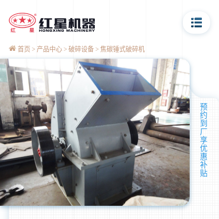
首页
产品中心
破碎设备
焦碳锤式破碎机
预
约
到
厂
享
优
惠
补
贴