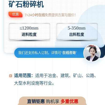
矿石粉碎机
优惠
7×24小时在线
免费提供方案与报价！
≤1200mm
5-350mm
进料粒度
出料粒度
我们还支持私人订制，详情可“
在线咨询
”
适用范围：
适用于冶金、建筑、矿山、公路、
大型水利设施等行业。
直销钜惠
购机享
多重优惠