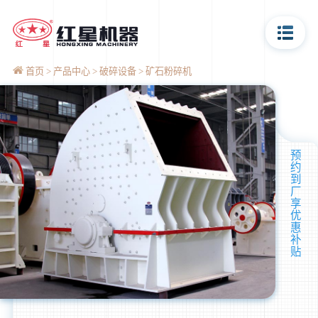
首页
产品中心
破碎设备
矿石粉碎机
预
约
到
厂
享
优
惠
补
贴