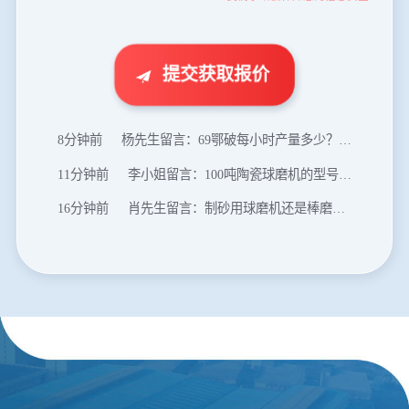
1分钟前
谢先生留言：球磨机多少钱一台？提供型号和参数。
2分钟前
王先生留言：建一条石料破碎生产线，规模300吨/小时，提供设备选型和报价。
5分钟前
陈先生留言：每小时100吨建筑垃圾粉碎机？推荐用什么型号？
提交获取报价
8分钟前
杨先生留言：69鄂破每小时产量多少？参数和工作视频。
11分钟前
李小姐留言：100吨陶瓷球磨机的型号和参数？
16分钟前
肖先生留言：制砂用球磨机还是棒磨机？每小时100吨价格。
20分钟前
马先生留言：提供移动破碎机图片价格表。
24分钟前
朱先生留言：制砂机3000吨一套多少钱？
35分钟前
张先生留言：碎石机有几种型号？碎石机械设备一套价格？
46分钟前
武先生留言：年产100万吨机制砂，用什么设备？
1分钟前
谢先生留言：球磨机多少钱一台？提供型号和参数。
2分钟前
王先生留言：建一条石料破碎生产线，规模300吨/小时，提供设备选型和报价。