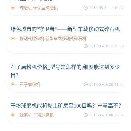
球磨机 环保型球磨机
2018-05-21 11:10:04
绿色城市的"守卫者"——新型车载移动式碎石机
移动式破碎机 新型车载移动式碎石机
2018-05-18 17:36:57
石子磨粉机价格_型号是怎样的,细度能达到多少
目？
石子磨粉机
2018-05-16 20:41:07
干粉球磨机能将黏土矿磨至100目吗？产量高不？
球磨机 干粉球磨机
2018-05-16 08:37:54