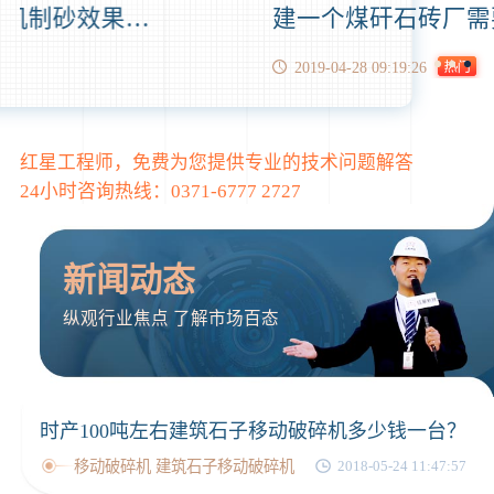
建一个煤矸石砖厂需要投资多少钱？需要用到哪些破碎设备？
2019-04-28 09:19:26
红星工程师，免费为您提供专业的技术问题解答
24小时咨询热线：
0371-6777 2727
新闻动态
纵观行业焦点 了解市场百态
时产100吨左右建筑石子移动破碎机多少钱一台？
移动破碎机 建筑石子移动破碎机
2018-05-24 11:47:57