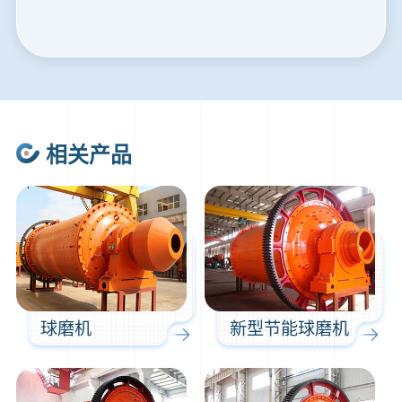
24分钟前
朱先生留言：制砂机3000吨一套多少钱？
35分钟前
张先生留言：碎石机有几种型号？碎石机械设备一套价格？
46分钟前
武先生留言：年产100万吨机制砂，用什么设备？
1分钟前
谢先生留言：球磨机多少钱一台？提供型号和参数。
相关产品
2分钟前
王先生留言：建一条石料破碎生产线，规模300吨/小时，提供设备选型和报价。
5分钟前
陈先生留言：每小时100吨建筑垃圾粉碎机？推荐用什么型号？
球磨机
新型节能球磨机