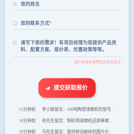
24分钟前
朱先生留言：制砂机3000吨一套多少钱？
35分钟前
张先生留言：碎石机有几种型号？碎石机械设备一套价格？
46分钟前
武先生留言：年产100万吨机制砂，用什么设备？
我们承诺会保障您的信息安全
1分钟前
谢先生留言：球磨机多少钱一台？提供型号和参数。
2分钟前
王先生留言：建一条石料破碎生产线，规模300吨/小时，提供设备选型和报价。
5分钟前
陈先生留言：每小时100吨建筑垃圾粉碎机？推荐用什么型号？
提交获取报价
8分钟前
杨先生留言：69鄂破每小时产量多少？参数和工作视频。
11分钟前
李小姐留言：100吨陶瓷球磨机的型号和参数？
16分钟前
肖先生留言：制砂用球磨机还是棒磨机？每小时100吨价格。
20分钟前
马先生留言：提供移动破碎机图片价格表。