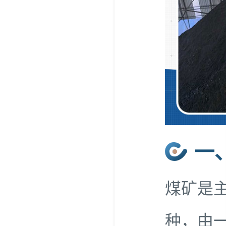
一
煤矿是
种，由