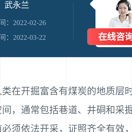
 武永兰
：2022-02-26
在线咨
：2022-03-22
人类在开掘富含有煤炭的地质层
空间，通常包括巷道、井硐和采
前必须依法开采，证照齐全有效