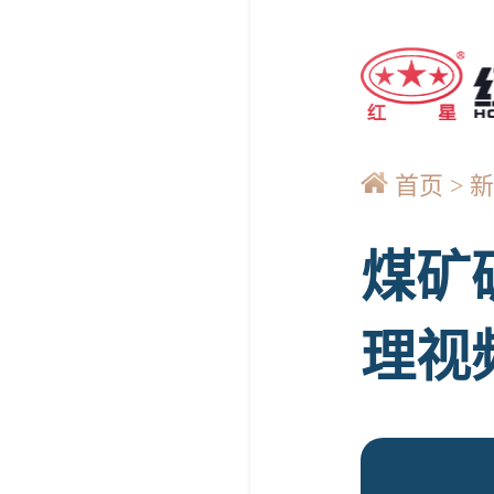
首页
新
煤矿
理视