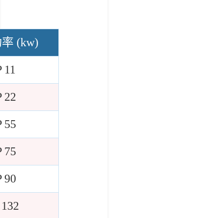
 (kw)
P 11
P 22
P 55
P 75
P 90
 132