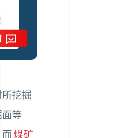
询
时所挖掘
掘面等
，而
煤矿