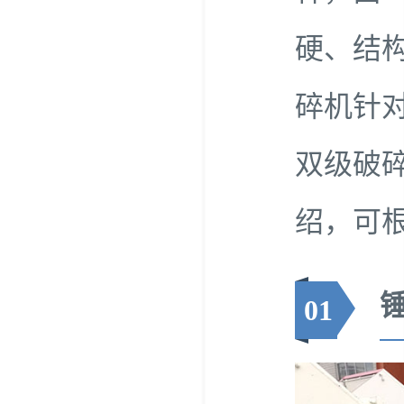
硬、结
碎机针
双级破
绍，可
01