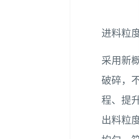
进料粒度≤
采用新
破碎，
程、提
出料粒