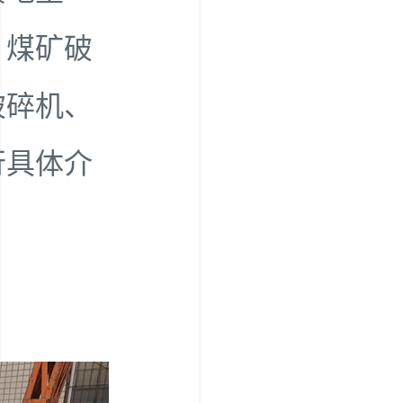
，煤矿破
破碎机、
行具体介