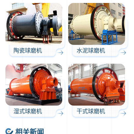
5分钟前
陈先生留言：每小时100吨建筑垃圾粉碎机？推荐用什么型号？
陶瓷球磨机
水泥球磨机
湿式球磨机
干式球磨机
相关新闻