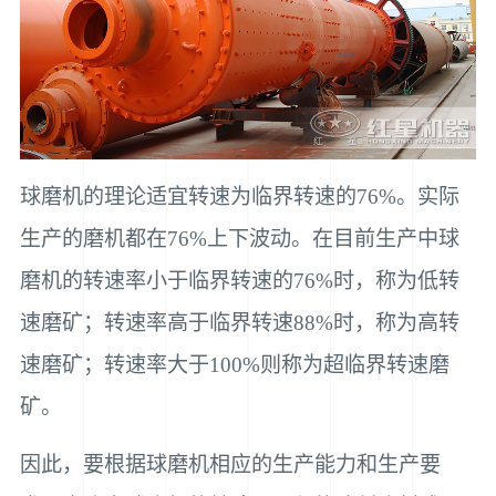
球磨机的理论适宜转速为临界转速的76%。实际
生产的磨机都在76%上下波动。在目前生产中球
磨机的转速率小于临界转速的76%时，称为低转
速磨矿；转速率高于临界转速88%时，称为高转
速磨矿；转速率大于100%则称为超临界转速磨
矿。
因此，要根据球磨机相应的生产能力和生产要