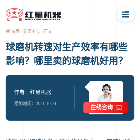
首页
新闻中心
正文
球磨机转速对生产效率有哪些
影响？哪里卖的球磨机好用？
作者：红星机器
添加时间：2021-10-21
在线咨询