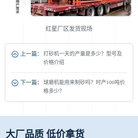
红星厂区发货现场
上一篇：
打砂机一天的产量是多少？型号及
价格介绍
下一篇：
球磨机能用来制砂吗？时产100吨价
格多少？
大厂品质 低价拿货