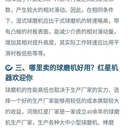
数，产生较大的相对滑动。因此，在相同条件
下，湿式球磨机应比干式球磨机的转速略高，带
有凸棱的衬板表面，能减少介质的相对滑动量，
增加其相对提升高度，其实际工作转速应比用平
滑衬板低些等等。
三、哪里卖的球磨机好用？红星机
器欢迎你
球磨机的性能高低也取决于生产厂家的实力，选
择一个好的生产厂家能够用较低的成本换取较大
的收益，河南红星厂家是一家成立40余年的球磨
机生产厂家，生产各种大中小型球磨机、棒磨