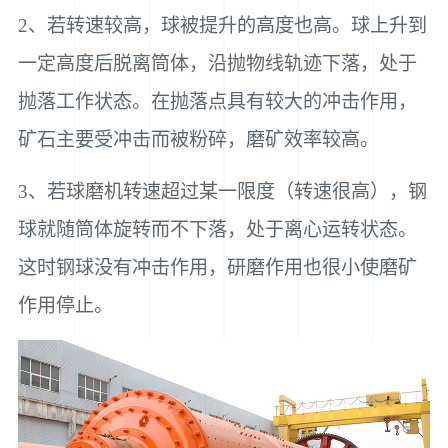
2、若转速较高，球被提升的高度也高。球上升到
一定高度后脱离筒体，沿抛物线轨迹下落，处于
抛落工作状态。在抛落点具有较大的冲击作用，
矿石主要受冲击而被粉碎，磨矿效率较高。
3、若球磨机转速超过某一限度（转速很高），钢
球就随筒体旋转而不下落，处于离心运转状态。
这时钢球没有冲击作用，研磨作用也很小使磨矿
作用停止。